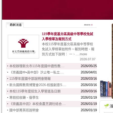
賽】11月16日下午，在第四屆海峽
兩岸學生棒球聯賽的決賽現場，大
陸和台灣棒球隊的隊員們認為，這
不僅是一場體育競賽，更是學生之
間友誼和運動精神的展示。
115學年度基北區高級中等學校免試
入學榜單及報到方式
本校115學年度基北區高級中等學校
免試入學榜單如附件。報到時間、報
到方式如下說明： 一、....more
2026.07.07
‧
本校辦理新北市115年度國中適性教....
2026/05/25
‧
《崇義國中•高中部》汐止唯一私立....
2026/04/01
‧
115學年度國中部說明會簡報
2026/03/16
‧
新北國際教育博覽會2026-校服創意S....
2026/03/16
‧
本校115學年度招生入學管道及日期
2026/03/16
‧
寒假招收轉、復學生
2026/01/19
‧
《崇義高中訊》本校食農烹調社結合....
2026/01/19
‧
國中部菁英班說明會
2026/01/19