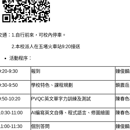
交通：1.自行前來，可校內停車。
2.本校派人在五堵火車站9:20接送
活動程序：
9:20-9:30
報到
鐘俊麟
9:30-9:50
學校特色、課程規劃
鎖震岳
9:50-10:20
PVQC英文單字力訓練及測試
陳春色
10:30-11:00
AI編寫英文自傳、程式語言、修圖繪圖
陳春色
11:00-11:30
個別答問
鐘俊麟