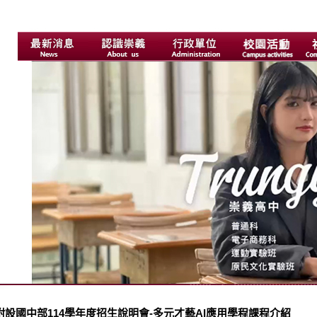
附設國中部114學年度招生說明會-多元才藝AI應用學程課程介紹