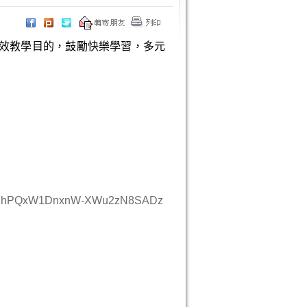
效教學目的，鼓勵快樂學習，多元
NgynDhPQxW1DnxnW-XWu2zN8SADz