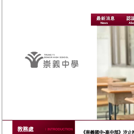
教務處
《崇義國中•高中部》汐止