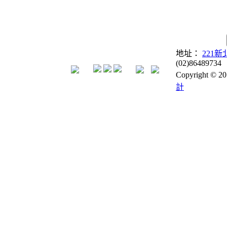
地址：
221
(02)86489734
Copyright © 
計