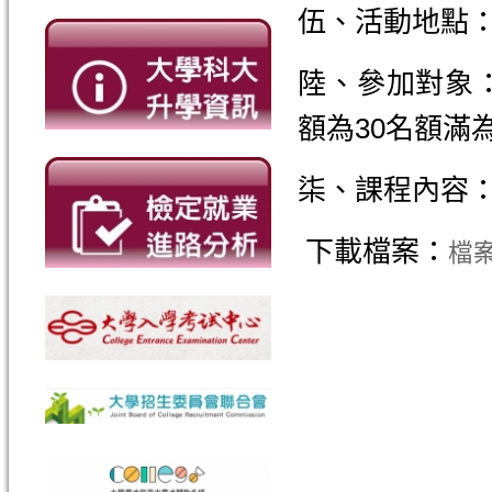
伍、活動地點
陸、參加對象
額為30名額滿
柒、課程內容
下載檔案：
檔