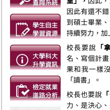
重
」
，
因此，
因此有還不錯
到碩士畢業、
持續努力，加
校長要說
「
名、寫個計畫
果和我一樣
「讀書」。
校長也要說
「
力、是決心、