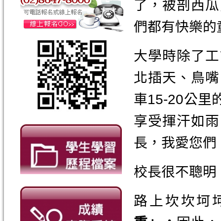
了，被剖西瓜
們都有快樂的
大學時除了工
北插天、鳥嘴
車15-20
享受揮汗如雨
長，我愛您們
校長很不聰明
路上坎坎坷