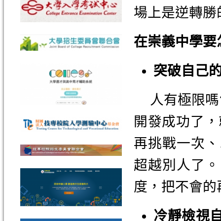
場上是逆轉勝
在崇義中學要
突破自己
人有極限嗎?
開發成功了，
再挑戰一次、
超越別人了。
度，把不會的
冷靜檢視